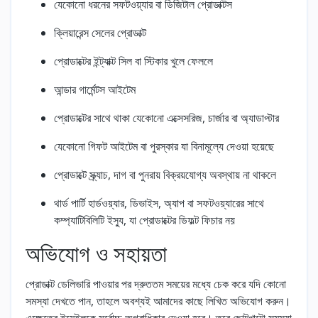
যেকোনো ধরনের সফটওয়্যার বা ডিজিটাল প্রোডাক্টস
ক্লিয়ারেন্স সেলের প্রোডাক্ট
প্রোডাক্টের ইন্ট্যাক্ট সিল বা স্টিকার খুলে ফেললে
আন্ডার গার্মেন্টস আইটেম
প্রোডাক্টের সাথে থাকা যেকোনো এক্সেসরিজ, চার্জার বা অ্যাডাপ্টার
যেকোনো গিফট আইটেম বা পুরস্কার যা বিনামূল্যে দেওয়া হয়েছে
প্রোডাক্টে স্ক্র্যাচ, দাগ বা পুনরায় বিক্রয়যোগ্য অবস্থায় না থাকলে
থার্ড পার্টি হার্ডওয়্যার, ডিভাইস, অ্যাপ বা সফটওয়্যারের সাথে
কম্প্যাটিবিলিটি ইস্যু, যা প্রোডাক্টের ডিফল্ট ফিচার নয়
অভিযোগ ও সহায়তা
প্রোডাক্ট ডেলিভারি পাওয়ার পর দ্রুততম সময়ের মধ্যে চেক করে যদি কোনো
সমস্যা দেখতে পান, তাহলে অবশ্যই আমাদের কাছে লিখিত অভিযোগ করুন।
এক্ষেত্রে ইমেইলকে সর্বোচ্চ অগ্রাধিকার দেওয়া হবে। তবে ছোটখাটো সমস্যা