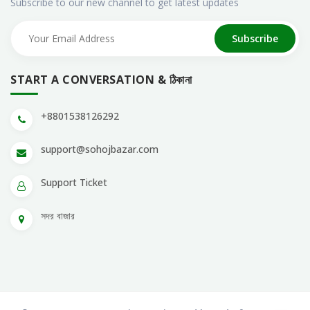
Subscribe to our new channel to get latest updates
Subscribe
START A CONVERSATION & ঠিকানা
+8801538126292
support@sohojbazar.com
Support Ticket
সদর বাজার